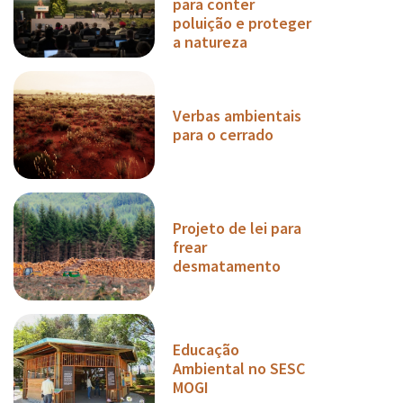
para conter
poluição e proteger
a natureza
Verbas ambientais
para o cerrado
Projeto de lei para
frear
desmatamento
Educação
Ambiental no SESC
MOGI