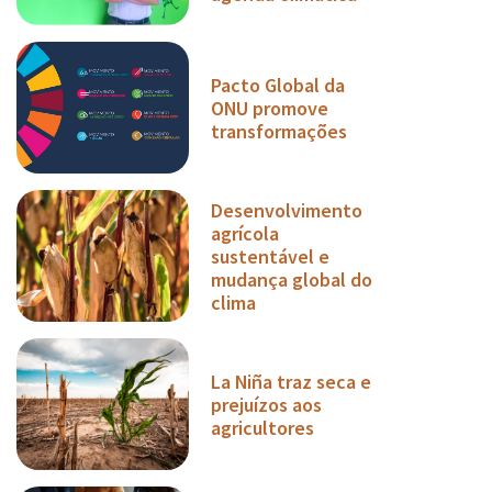
Pacto Global da
ONU promove
transformações
Desenvolvimento
agrícola
sustentável e
mudança global do
clima
La Niña traz seca e
prejuízos aos
agricultores