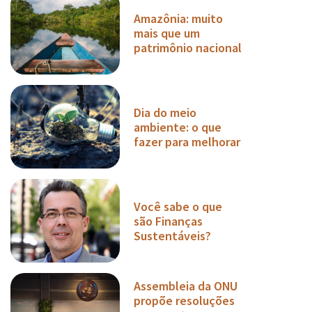
Amazônia: muito
mais que um
patrimônio nacional
Dia do meio
ambiente: o que
fazer para melhorar
Você sabe o que
são Finanças
Sustentáveis?
Assembleia da ONU
propõe resoluções