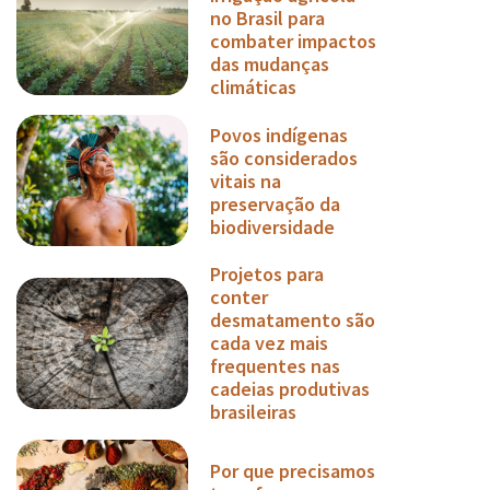
no Brasil para
combater impactos
das mudanças
climáticas
Povos indígenas
são considerados
vitais na
preservação da
biodiversidade
Projetos para
conter
desmatamento são
cada vez mais
frequentes nas
cadeias produtivas
brasileiras
Por que precisamos