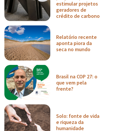
estimular projetos
geradores de
crédito de carbono
Relatório recente
aponta piora da
seca no mundo
Brasil na COP 27: o
que vem pela
frente?
Solo: fonte de vida
e riqueza da
humanidade