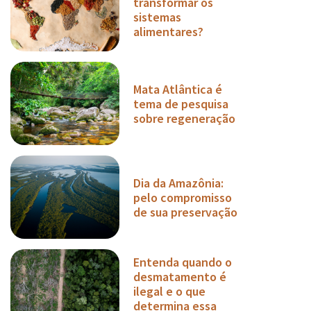
transformar os
sistemas
alimentares?
Mata Atlântica é
tema de pesquisa
sobre regeneração
Dia da Amazônia:
pelo compromisso
de sua preservação
Entenda quando o
desmatamento é
ilegal e o que
determina essa