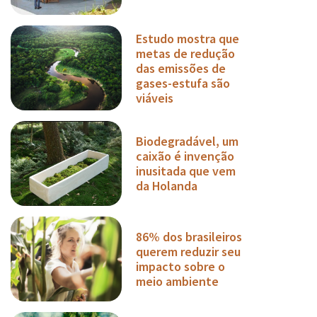
Estudo mostra que
metas de redução
das emissões de
gases-estufa são
viáveis
Biodegradável, um
caixão é invenção
inusitada que vem
da Holanda
86% dos brasileiros
querem reduzir seu
impacto sobre o
meio ambiente