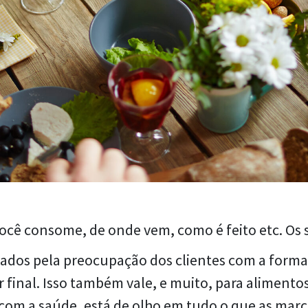
você consome, de onde vem, como é feito etc. Os 
tados pela preocupação dos clientes com a forma
r final. Isso também vale, e muito, para aliment
com a saúde, está de olho em tudo o que as mar