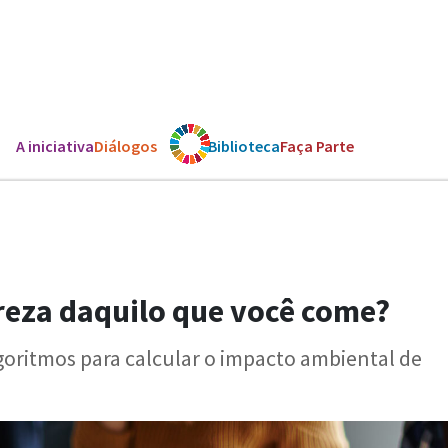
A iniciativa
Diálogos
Os ODS
Biblioteca
Faça Parte
reza daquilo que você come?
goritmos para calcular o impacto ambiental de