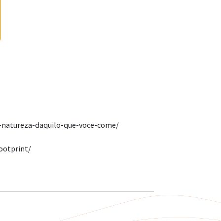
a-natureza-daquilo-que-voce-come/
ootprint/