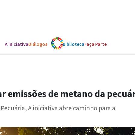
A iniciativa
Diálogos
Os ODS
Biblioteca
Faça Parte
lar emissões de metano da pecuá
ecuária, A iniciativa abre caminho para a