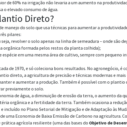
r de 60% na irrigação não levaria a um aumento na produtividade 
sa o elevado consumo de água.
lantio Direto?
de manejo do solo que usa técnicas para aumentar a produtivid
rês pilares:
seja, revolver o solo apenas na linha de semeadura – onde são d
 orgânica formada pelos restos da planta colhida);
de espécie em uma mesma área de cultivo, sempre com pequeno in
década de 1970, e só coleciona bons resultados. No agronegócio, 
tio direto, a agricultura de precisão e técnicas modernas e mais 
anter e aumentar a produção. Também é possível com o plantio di
rar previamente o solo.
conomia de água, a diminuição de erosão da terra, o aumento da 
éria orgânica e a fertilidade da terra. Também ocasiona a reduçã
o e incluído no Plano Setorial de Mitigação e de Adaptação às 
 de uma Economia de Baixa Emissão de Carbono na agricultura. Co
prática agrícola resiliente (uma das bases do
Objetivo de Desen