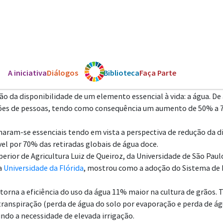
A iniciativa
Diálogos
Os ODS
Biblioteca
Faça Parte
o da disponibilidade de um elemento essencial à vida: a água. D
lhões de pessoas, tendo como consequência um aumento de 50% a
naram-se essenciais tendo em vista a perspectiva de redução da d
vel por 70% das retiradas globais de água doce.
perior de Agricultura Luiz de Queiroz, da Universidade de São Paul
a
Universidade da Flórida
, mostrou como a adoção do Sistema de
torna a eficiência do uso da água 11% maior na cultura de grãos.
ranspiração (perda de água do solo por evaporação e perda de ág
do a necessidade de elevada irrigação.