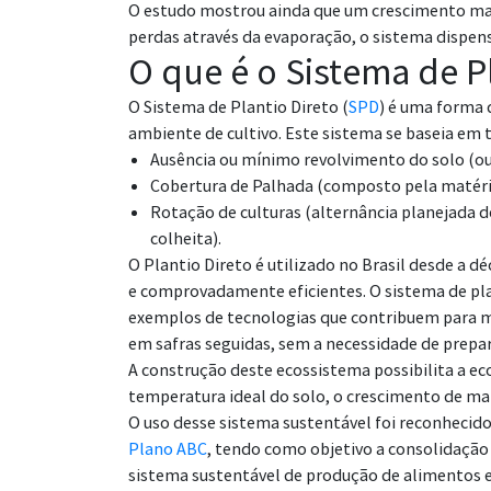
O estudo mostrou ainda que um crescimento maio
perdas através da evaporação, o sistema dispen
O que é o Sistema de P
O Sistema de Plantio Direto (
SPD
) é uma forma 
ambiente de cultivo. Este sistema se baseia em t
Ausência ou mínimo revolvimento do solo (ou 
Cobertura de Palhada (composto pela matéria
Rotação de culturas (alternância planejada 
colheita).
O Plantio Direto é utilizado no Brasil desde a 
e comprovadamente eficientes. O sistema de plan
exemplos de tecnologias que contribuem para m
em safras seguidas, sem a necessidade de prepa
A construção deste ecossistema possibilita a e
temperatura ideal do solo, o crescimento de mat
O uso desse sistema sustentável foi reconhecid
Plano ABC
, tendo como objetivo a consolidação
sistema sustentável de produção de alimentos e 