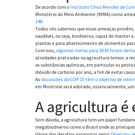
De acordo com o
Instituto Chico Mendes de Con
Ministério do Meio Ambiente (MMA) como ameaçad
148
.
Todos nós sabemos que essas ameaças provêm, 
saudável, ou seja, biodiverso, capaz de manter
plantas e para abastecimento de alimentos par
Com isso,
algumas metas para 2030 foram desta
atividades praticadas na agricultura temos: a 
as substâncias químicas, em particular os pestic
dióxido de carbono por ano, a fim de evitar cau
As
discussões da COP 15 têm o objetivo de inte
em Montreal será adotado, essencialmente, um 
A agricultura é
Sem dúvida, a agricultura tem um papel fundame
megabiodiverso como o Brasil onde as principai
Vários dos desafios propostos pelos
Objetivos d