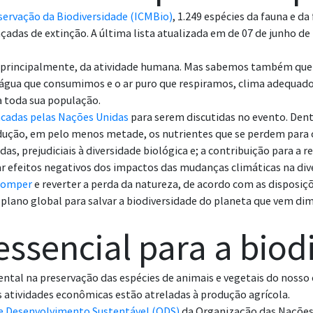
servação da Biodiversidade (ICMBio)
, 1.249 espécies da fauna e da
as de extinção. A última lista atualizada em de 07 de junho de 
principalmente, da atividade humana. Mas sabemos também que 
 a água que consumimos e o ar puro que respiramos, clima adequad
a toda sua população.
cadas pelas Nações Unidas
para serem discutidas no evento. Den
redução, em pelo menos metade, os nutrientes que se perdem para
idas, prejudiciais à diversidade biológica e; a contribuição para 
sar efeitos negativos dos impactos das mudanças climáticas na div
rromper
e reverter a perda da natureza, de acordo com as disposi
plano global para salvar a biodiversidade do planeta que vem di
 essencial para a bio
ntal na preservação das espécies de animais e vegetais do nosso
s atividades econômicas estão atreladas à produção agrícola.
e Desenvolvimento Sustentável (ODS)
da Organização das Naçõe