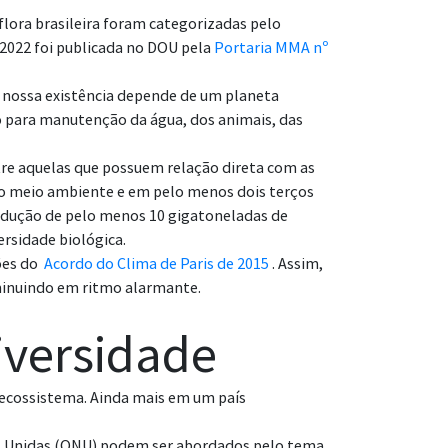
 flora brasileira foram categorizadas pelo
2022 foi publicada no DOU pela
Portaria MMA nº
nossa existência depende de um planeta
o para manutenção da água, dos animais, das
tre aquelas que possuem relação direta com as
 o meio ambiente e em pelo menos dois terços
a redução de pelo menos 10 gigatoneladas de
ersidade biológica.
ções do
Acordo do Clima de Paris de 2015
. Assim,
minuindo em ritmo alarmante.
diversidade
 ecossistema. Ainda mais em um país
s Unidas (ONU)
podem ser abordados pelo tema