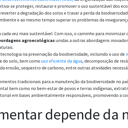
tiva-se proteger, restaurar e promover o uso sustentável dos eco
 reverter a degradação dos solos e travar a perda da biodiversidad
 ambiente e ao mesmo tempo superar os problemas da inseguranç
a cada vez mais sustentável. Com isso, o caminho para minimizar 
bordagens agroecológicas
unidas a outras abordagens inovador
aturais.
 tecnologia na preservação da biodiversidade, incluindo o uso de
de do solo, bem como
uso eficiente da água
, decomposição de resí
 da erosão, sequestro de carbono, entre outras atividades necessá
imentos tradicionais para a manutenção da biodiversidade no pa
al bem como no bem-estar de povos e terras indígenas, extrativ
rritorial em bases ambientalmente responsáveis, promovendo a con
imentar depende da 