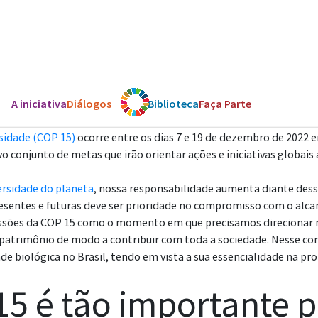
A iniciativa
Diálogos
Os ODS
Biblioteca
Faça Parte
sidade (COP 15)
ocorre entre os dias 7 e 19 de dezembro de 2022
 conjunto de metas que irão orientar ações e iniciativas globais 
ersidade do planeta
, nossa responsabilidade aumenta diante dessa
resentes e futuras deve ser prioridade no compromisso com o alca
ussões da COP 15 como o momento em que precisamos direcionar nos
patrimônio de modo a contribuir com toda a sociedade. Nesse co
ade biológica no Brasil, tendo em vista a sua essencialidade na 
5 é tão importante p