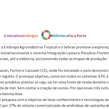
A iniciativa
Diálogos
Os ODS
Biblioteca
Faça Parte
 a Embrapa Agroindústria Tropical e o Sebrae promove a exploraç
A iniciativa envolve o sistema Integração Lavoura-Pecuária-Flore
ociais, até a indústria, esclarecendo todas as etapas de produção.
acati, Fortim e Cascavel (CE), onde foi instalado o polo demonstra
egiões. O principal objetivo, como em todos os sistemas ILPF, é 
o produtor plantar só caju, vai ter uma fonte de renda durante o a
da de mel. Sem contar a criação de ovinos. Por que essas três cu
na mesma área.
de pesquisa com o objetivo de levar conhecimento e tecnologias 
sável por 27% do volume comercializado de amêndoas de castanha d