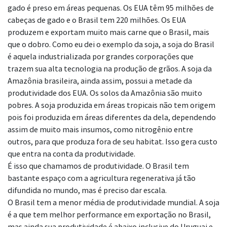
gado é preso em áreas pequenas. Os EUA têm 95 milhões de
cabeças de gado e o Brasil
tem 220 milhões. Os EUA
produzem e exportam muito mais carne que o Brasil, mais
que o
dobro. Como eu dei o exemplo da soja, a soja do Brasil
é aquela industrializada por
grandes corporações que
trazem sua alta tecnologia na produção de grãos. A soja da
Amazônia brasileira, ainda assim, possui a metade da
produtividade dos EUA. Os solos da
Amazônia são muito
pobres. A soja produzida em áreas tropicais não tem origem
pois foi
produzida em áreas diferentes da dela, dependendo
assim de muito mais insumos, como
nitrogênio entre
outros, para que produza fora de seu habitat. Isso gera custo
que entra
na conta da produtividade.
É isso que chamamos de produtividade. O Brasil tem
bastante espaço com a agricultura
regenerativa já tão
difundida no mundo, mas é preciso dar escala.
O Brasil tem a menor média de produtividade mundial. A soja
é a que tem melhor
performance em exportação no Brasil,
mas ainda sua produtividade é abaixo inclusive do
Uruguai e