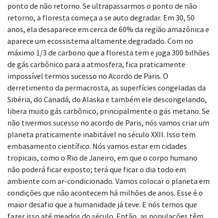
ponto de não
retorno. Se ultrapassarmos o ponto de não
retorno, a floresta começa a se auto degradar.
Em 30, 50
anos, ela desaparece em cerca de 60% da região amazônica e
aparece um
ecossistema altamente degradado. Com no
máximo 1/3 de carbono que a floresta tem e
j
oga 300 bilhões
de gás carbônico para a atmosfera, fica praticamente
impossível termos
sucesso no Acordo de Paris. O
derretimento da permacrosta, as superfícies congeladas da
Sibéria, do Canadá, do Alaska e também ele descongelando,
libera muito gás carbônico,
principalmente o gás metano. Se
não tivermos sucesso no acordo de Paris, nós vamos criar um
planeta praticamente inabitável no século XXII. Isso tem
embasamento científico. Nós
vamos estar em cidades
tropicais, como o Rio de Janeiro, em que o corpo humano
não
poderá ficar exposto; terá que ficar o dia todo em
ambiente com ar-condicionado. Vamos colocar o planeta em
condições que não acontecem há milhões de
anos. Esse é o
maior desafio que a humanidade já teve. E nós temos que
fazer isso até meados do século. Então, as
populações têm