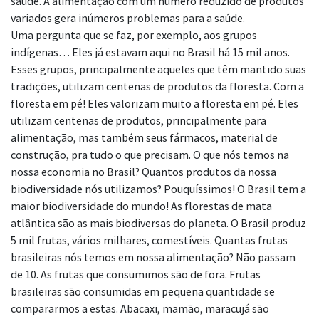
saúde. A
alimentação com um número reduzido de produtos
variados gera inúmeros problemas
para a saúde.
Uma pergunta que se faz, por exemplo, aos grupos
indígenas… Eles já estavam aqui
no Brasil
há 15 mil anos.
Esses grupos, principalmente aqueles que têm mantido suas
tradições, utilizam centenas de produtos da floresta. Com a
floresta em pé! Eles valorizam muito a
floresta em pé. Eles
utilizam centenas de produtos, principalmente para
alimentação, mas
também seus fármacos, material de
construção, pra tudo o que precisam.
O que nós temos na
nossa economia no Brasil? Quantos produtos da nossa
biodiversidade nós utilizamos? Pouquíssimos! O Brasil tem a
maior biodiversidade
do mundo! As florestas de mata
atlântica são as mais biodiversas do planeta. O Brasil produz
5 mil frutas, vários milhares, comestíveis. Quantas frutas
brasileiras nós temos em nossa
alimentação? Não passam
de 10. As frutas que consumimos são de fora. Frutas
brasileiras são consumidas em pequena quantidade se
compararmos a estas. Abacaxi, mamão, maracujá são