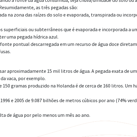
do a fonte da água consumida, seja chuva/umidade do solo ou ág
. Resumidamente, as três pegadas são:
da na zona das raízes do solo e evaporada, transpirada ou incorp
os superficiais ou subterrâneos que é evaporada e incorporada a u
ter uma pegada hídrica azul.
de fonte pontual descarregada em um recurso de água doce direta
fusas.
 usar aproximadamente 15 mil litros de água. A pegada exata de 
da vaca, por exemplo.
de 150 gramas produzido na Holanda é de cerca de 160 litros. U
996 e 2005 de 9.087 bilhões de metros cúbicos por ano (74% verde
alta de água por pelo menos um mês ao ano.