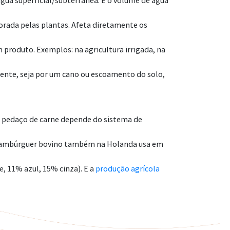
ua superficial/subterrânea. E o volume de água
orada pelas plantas. Afeta diretamente os
m produto. Exemplos: na agricultura irrigada, na
mente, seja por um cano ou escoamento do solo,
um pedaço de carne depende do sistema de
m hambúrguer bovino também na Holanda usa em
, 11% azul, 15% cinza). E a
produção agrícola