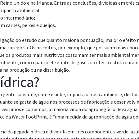
eino Unido e na Irlanda. Entre as conclusões, divididas em três c
 impacto ambiental;
o intermediário;
 carnes, peixes e queijos.
ivulgação do estudo que quanto maior a pontuação, maior o efeito
ma categoria. Os biscoitos, por exemplo, que possuem mais choc
 que os produtos mais nutritivos costumam ser mais ambientalmen
mbiente, como quanto ele emite de gases do efeito estufa duran
a na produção ou na distribuição.
ídrica?
 gente consome, come e bebe, impacta o meio ambiente, destac
 quanto se gasta de água nos processos de fabricação e desenvolv
estimos e comemos, a maioria vinda do agronegócio, leva água. A
écnica da Water FootPrint, é “uma medida da apropriação da água
a da pegada hídrica é dividi-la em três componentes: verde, azul