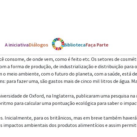
A iniciativa
Diálogos
Os ODS
Biblioteca
Faça Parte
cê consome, de onde vem, como é feito etc. Os setores de cosmét
m a forma de produção, de industrialização e distribuição para o
m o meio ambiente, com o futuro do planeta, com a saúde, está 
s: para fazer uma, são gastos mais de cinco mil litros de água.
iversidade de Oxford, na Inglaterra, publicaram uma pesquisa na r
oritmo para calcular uma pontuação ecológica para saber o impac
es. Inicialmente, para os britânicos, mas em breve também haverá
os impactos ambientais dos produtos alimentícios e assim permi