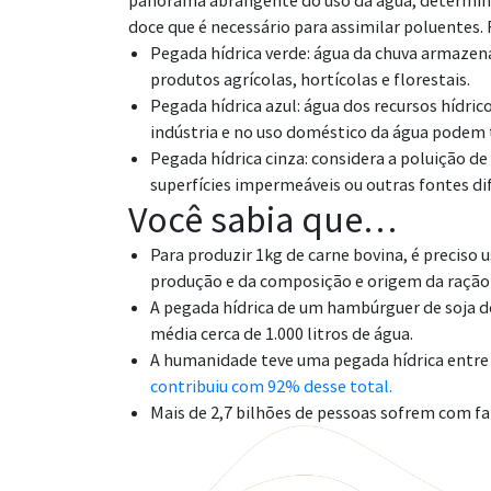
panorama abrangente do uso da água, determinan
doce que é necessário para assimilar poluentes
Pegada hídrica verde: água da chuva armazena
produtos agrícolas, hortícolas e florestais.
Pegada hídrica azul: água dos recursos hídric
indústria e no uso doméstico da água podem 
Pegada hídrica cinza: considera a poluição 
superfícies impermeáveis ​​ou outras fontes di
Você sabia que…
Para produzir 1kg de carne bovina, é preciso
produção e da composição e origem da ração 
A pegada hídrica de um hambúrguer de soja 
média cerca de 1.000 litros de água.
A humanidade teve uma pegada hídrica entre 1
contribuiu com 92% desse total.
Mais de 2,7 bilhões de pessoas sofrem com f