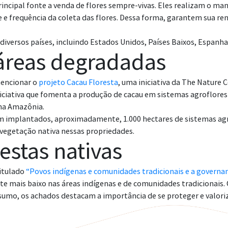
incipal fonte a venda de flores sempre-vivas. Eles realizam o m
de e frequência da coleta das flores. Dessa forma, garantem sua
versos países, incluindo Estados Unidos, Países Baixos, Espanha e
áreas degradadas
mencionar o
projeto Cacau Floresta
, uma iniciativa da The Nature
niciativa que fomenta a produção de cacau em sistemas agroflore
na Amazônia.
ram implantados, aproximadamente, 1.000 hectares de sistemas ag
egetação nativa nessas propriedades.
estas nativas
titulado
“Povos indígenas e comunidades tradicionais e a governan
ente mais baixo nas áreas indígenas e de comunidades tradicionai
sumo, os achados destacam a importância de se proteger e valori