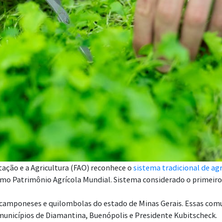
ação e a Agricultura (FAO) reconhece o
sistema tradicional de ag
mo Patrimônio Agrícola Mundial. Sistema considerado o primeiro 
camponeses e quilombolas do estado de Minas Gerais. Essas comu
 municípios de Diamantina, Buenópolis e Presidente Kubitscheck.