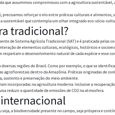
ida que assumimos compromissos com a agricultura sustentável, a
precisamos reforçar o elo entre práticas culturais e alimentos, s
la sustentável que contempla um olhar integrado eco-sócio-cultu
ra tradicional?
ente de Sistema Agrícola Tradicional (SAT) e é praticada pelas co
 interação de elementos culturais, ecológicos, históricos e soci
cam respeitam o desenvolvimento natural de cada espécie e esse c
 diversas regiões do Brasil. Como por exemplo, o que se identific
s agroflorestais dentro da Amazônia. Práticas originadas de co
, sustento e preservação do meio ambiente.
oram incorporadas na agricultura moderna. Inclusive a recuperaç
 visa reduzir a quantidade de emissões de CO2 na atmosfera.
internacional
u seja, a biodiversidade presente no campo, seja próspera e cont