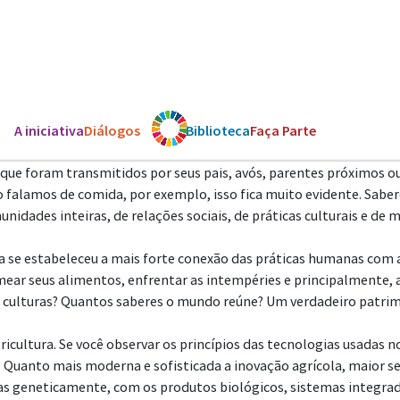
A iniciativa
Diálogos
Os ODS
Biblioteca
Faça Parte
a que foram transmitidos por seus pais, avós, parentes próximo
o falamos de comida, por exemplo, isso fica muito evidente. Sabe
unidades inteiras, de relações sociais, de práticas culturais e de
la se estabeleceu a mais forte conexão das práticas humanas com
emear seus alimentos, enfrentar as intempéries e principalmente, 
 culturas? Quantos saberes o mundo reúne? Um verdadeiro patri
icultura. Se você observar os princípios das tecnologias usadas n
. Quanto mais moderna e sofisticada a inovação agrícola, maior se
geneticamente, com os produtos biológicos, sistemas integrados