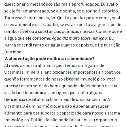
questionário metabólico são mais aprofundados. Eu avalio
se ele foi amamentado, se ele sonha, se o sonho é colorido.
Tudo isso é sobre nutrição. Qual a panela que ele come, qual
o seu ambiente de trabalho, se está exposto a algum tipo de
combustível ou a substâncias químicas nocivas. Como é que é
a água que ele consome.
Água diz muito sobre nutrição.
Eu
nunca entendi tanto de água quanto depois que fiz nutrição
funcional.
A alimentação pode melhorar a imunidade?
Através da nossa alimentação, temos uma gama de
vitaminas, minerais, antioxidantes importantes e fitoativos
que são ferramentas do nosso sistema imunológico. Você
precisa ter um soldado bem equipado, dependendo de sua
vitalidade bioquímica… imagine que tenha alguma
deficiência de vitamina D no meio de uma pandemia? A
vitamina D é um hormônio, ela não é apenas um super
alimento para dar suporte e capacidade para nosso sistema
imunológico. Então ela não pode faltar em seu organismo.
Eu ouvi profissionais de saúde dizendo: “Isso aí é como se