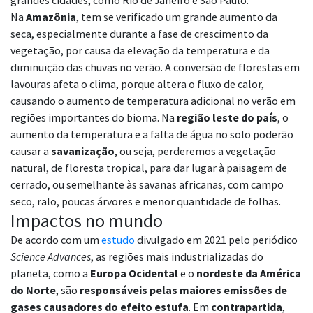
grandes cidades, como Rio de Janeiro e São Paulo.
Na
Amazônia
, tem se verificado um grande aumento da
seca, especialmente durante a fase de crescimento da
vegetação, por causa da elevação da temperatura e da
diminuição das chuvas no verão. A conversão de florestas em
lavouras afeta o clima, porque altera o fluxo de calor,
causando o aumento de temperatura adicional no verão em
regiões importantes do bioma. Na
região leste do país
, o
aumento da temperatura e a falta de água no solo poderão
causar a
savanização
, ou seja, perderemos a vegetação
natural, de floresta tropical, para dar lugar à paisagem de
cerrado, ou semelhante às savanas africanas, com campo
seco, ralo, poucas árvores e menor quantidade de folhas.
Impactos no mundo
De acordo com um
estudo
divulgado em 2021 pelo periódico
Science Advances
, as regiões mais industrializadas do
planeta, como a
Europa Ocidental
e o
nordeste da América
do Norte
, são
responsáveis pelas maiores emissões de
gases causadores do efeito estufa
. Em
contrapartida
,