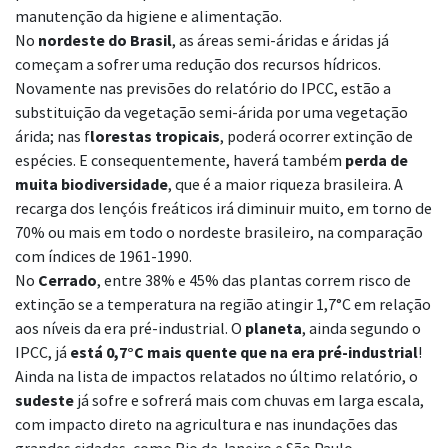
manutenção da higiene e alimentação.
No
nordeste do Brasil
, as áreas semi-áridas e áridas já
começam a sofrer uma redução dos recursos hídricos.
Novamente nas previsões do relatório do IPCC, estão a
substituição da vegetação semi-árida por uma vegetação
árida; nas f
lorestas tropicais
, poderá ocorrer extinção de
espécies. E consequentemente, haverá também
perda de
muita biodiversidade
, que é a maior riqueza brasileira. A
recarga dos lençóis freáticos irá diminuir muito, em torno de
70% ou mais em todo o nordeste brasileiro, na comparação
com índices de 1961-1990.
No
Cerrado
, entre 38% e 45% das plantas correm risco de
extinção se a temperatura na região atingir 1,7°C em relação
aos níveis da era pré-industrial. O
planeta
, ainda segundo o
IPCC, já
está 0,7°C mais quente que na era pré-industrial
!
Ainda na lista de impactos relatados no último relatório, o
sudeste
já sofre e sofrerá mais com chuvas em larga escala,
com impacto direto na agricultura e nas inundações das