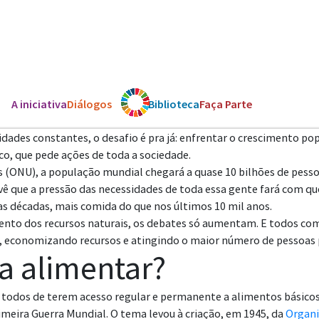
A iniciativa
Diálogos
Os ODS
Biblioteca
Faça Parte
des constantes, o desafio é pra já: enfrentar o crescimento popu
co, que pede ações de toda a sociedade.
 (ONU), a população mundial chegará a quase 10 bilhões de pes
 que a pressão das necessidades de toda essa gente fará com que
mas décadas, mais comida do que nos últimos 10 mil anos.
ento dos recursos naturais, os debates só aumentam. E todos co
l, economizando recursos e atingindo o maior número de pessoas 
a alimentar?
de todos de terem acesso regular e permanente a alimentos básico
eira Guerra Mundial. O tema levou à criação, em 1945, da
Organi