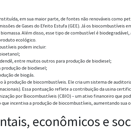
stituída, em sua maior parte, de fontes não renováveis como petr
 emissões de Gases do Efeito Estufa (GEE). Já os biocombustíveis
 biomassa. Além disso, esse tipo de combustível é biodegradável, 
roduto ecológico.
ustíveis podem incluir:
bioetanol;
endê, entre muitos outros para produção de biodiesel;
 produção de biodiesel;
rodução de biogás.
 à produção de biocombustíveis. Ele cria um sistema de auditoria
acionais). Essa pontuação reflete a contribuição da usina certifi
zação por Biocombustíveis (CBIO) – um ativo financeiro que pode
 o que incentiva a produção de biocombustíveis, aumentando sua 
ntais, econômicos e soc