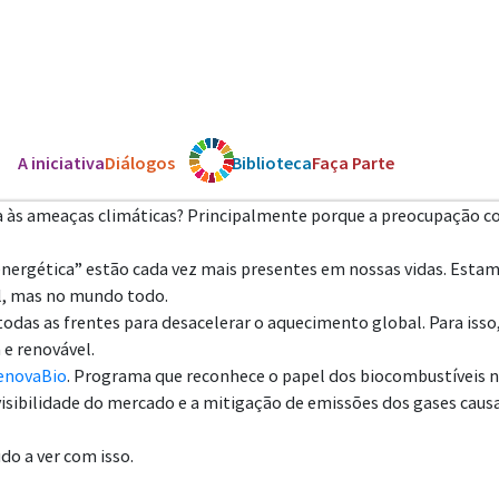
A iniciativa
Diálogos
Os ODS
Biblioteca
Faça Parte
 às ameaças climáticas? Principalmente porque a preocupação co
nergética” estão cada vez mais presentes em nossas vidas. Estam
il, mas no mundo todo.
odas as frentes para desacelerar o aquecimento global. Para isso, 
 e renovável.
enovaBio
. Programa que reconhece o papel dos biocombustíveis na
visibilidade do mercado e a mitigação de emissões dos gases causa
do a ver com isso.