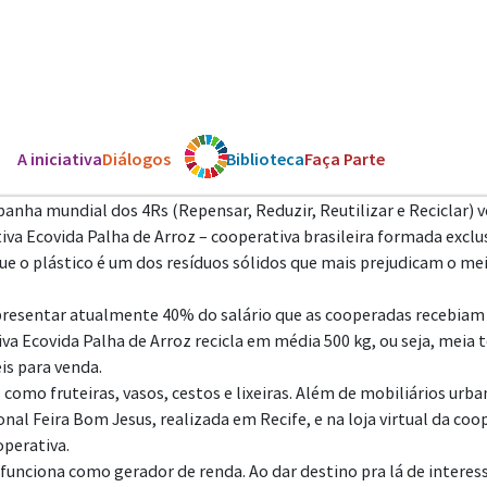
A iniciativa
Diálogos
Os ODS
Biblioteca
Faça Parte
nha mundial dos 4Rs (Repensar, Reduzir, Reutilizar e Reciclar) 
erativa Ecovida Palha de Arroz – cooperativa brasileira formada e
que o plástico é um dos resíduos sólidos que mais prejudicam o 
epresentar atualmente 40% do salário que as cooperadas recebiam
va Ecovida Palha de Arroz recicla em média 500 kg, ou seja, meia 
is para venda.
omo fruteiras, vasos, cestos e lixeiras. Além de mobiliários urb
onal Feira Bom Jesus, realizada em Recife, e na loja virtual da co
operativa.
nciona como gerador de renda. Ao dar destino pra lá de interessan