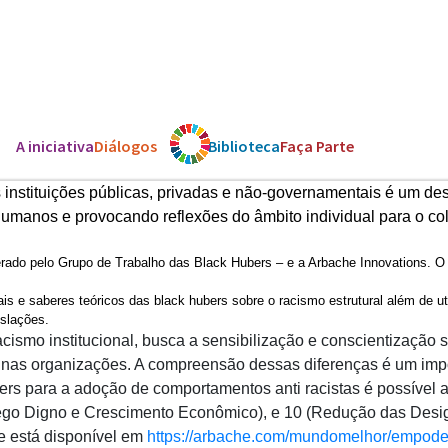
A iniciativa
Diálogos
Os ODS
Biblioteca
Faça Parte
instituições públicas, privadas e não-governamentais é um des
umanos e provocando reflexões do âmbito individual para o col
derado pelo Grupo de Trabalho das Black Hubers – e a Arbache Innovations. 
s e saberes teóricos das black hubers sobre o racismo estrutural além de util
gislações.
smo institucional, busca a sensibilização e conscientização s
 nas organizações. A compreensão dessas diferenças é um imp
ers para a adoção de comportamentos anti racistas é possíve
rego Digno e Crescimento Econômico), e 10 (Redução das Desi
 e está disponível em
https://arbache.com/
mundomelhor/empode