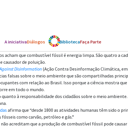
A iniciativa
Diálogos
Os ODS
Biblioteca
Faça Parte
os acham que combustível fóssil é energia limpa. São quatro a c
e causador de poluição.
Against Disinformation
(Ação Contra Desinformação Climática, em tr
ias falsas sobre o meio ambiente que são compartilhadas princip
upantes com relação ao Brasil. Isso porque a ciência mostra que
ocorre em todo o mundo.
 quanto à responsabilidade dos cidadãos sobre o meio ambiente.
ana.
idas
afirma que “desde 1800 as atividades humanas têm sido o pri
fósseis como carvão, petróleo e gás.”
s não acreditam que a produção de combustível fóssil pode causar