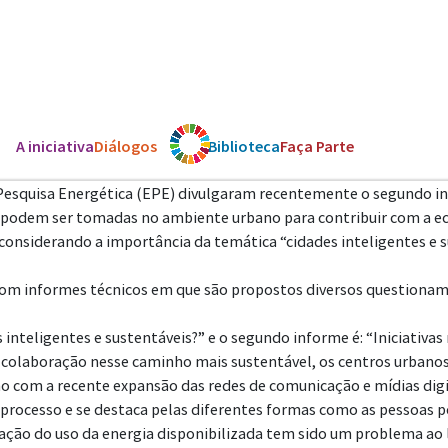
A iniciativa
Diálogos
Os ODS
Biblioteca
Faça Parte
 Pesquisa Energética (EPE) divulgaram recentemente o segundo in
 que podem ser tomadas no ambiente urbano para contribuir com a 
da considerando a importância da temática “cidades inteligentes e
com informes técnicos em que são propostos diversos questiona
 inteligentes e sustentáveis?” e o segundo informe é: “Iniciativas 
e colaboração nesse caminho mais sustentável, os centros urbanos
o com a recente expansão das redes de comunicação e mídias digit
ocesso e se destaca pelas diferentes formas como as pessoas pod
uação do uso da energia disponibilizada tem sido um problema ao