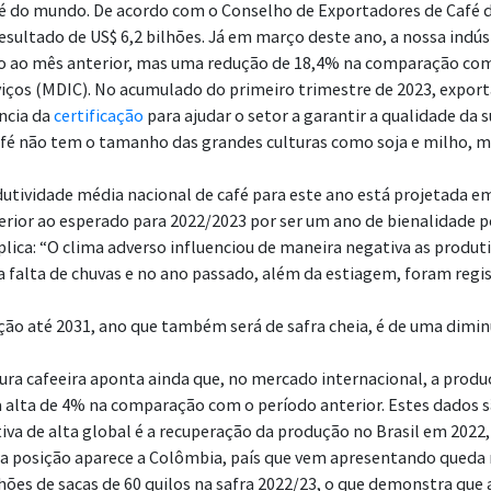
 do mundo. De acordo com o Conselho de Exportadores de Café do 
resultado de US$ 6,2 bilhões. Já em março deste ano, a nossa indús
ão ao mês anterior, mas uma redução de 18,4% na comparação c
rviços (MDIC). No acumulado do primeiro trimestre de 2023, export
ncia da
certificação
para ajudar o setor a garantir a qualidade da
afé não
tem o tamanho das grandes culturas como soja e milho, ma
odutividade média nacional de café para este ano está projetada e
ferior ao esperado para 2022/2023 por ser um ano de bienalidade p
xplica: “O clima adverso influenciou de maneira negativa as produt
la falta de chuvas e no ano passado, além da estiagem, foram reg
eção até 2031, ano que também será de safra cheia, é de uma dim
ra cafeeira aponta ainda que, no mercado internacional, a prod
nta alta de 4% na comparação com o período anterior. Estes dados
iva de alta global é a recuperação da produção no Brasil em 2022,
ra posição aparece a Colômbia, país que vem apresentando queda n
ões de sacas de 60 quilos na safra 2022/23, o que demonstra que 