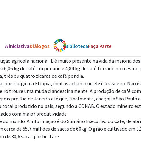
A iniciativa
Diálogos
Os ODS
Biblioteca
Faça Parte
ão agrícola nacional. E é muito presente na vida da maioria dos b
ia 6,06 kg de café cru por ano e 4,84 kg de café torrado no mesm
 três ou quatro xícaras de café por dia.
 pois surgiu na Etiópia, muitos acham que ele é brasileiro. Não é à
iro trouxe uma muda clandestinamente. A produção de café com
epois pro Rio de Janeiro até que, finalmente, chegou a São Paulo e
 total produzido no país, segundo a CONAB. O estado mineiro est
tados com maior produtividade.
fé do mundo. A informação é
do Sumário Executivo do Café, de abr
m cerca de 55,7 milhões de sacas de 60kg. O grão é cultivado em 3
o de 30,6 sacas por hectare.