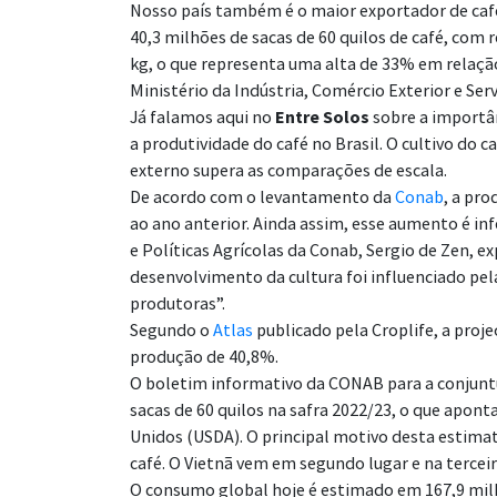
Nosso país também é o maior exportador de café
40,3 milhões de sacas de 60 quilos de café, com 
kg, o que representa uma alta de 33% em relaç
Ministério da Indústria, Comércio Exterior e Se
Já falamos aqui no
Entre Solos
sobre a importâ
a produtividade do café no Brasil.
O cultivo do c
externo supera as comparações de escala.
De acordo com o levantamento da
Conab
, a pr
ao ano anterior. Ainda assim, esse aumento é in
e Políticas Agrícolas da Conab, Sergio de Zen, e
desenvolvimento da cultura foi influenciado pe
produtoras”.
Segundo o
Atlas
publicado pela Croplife, a proj
produção de 40,8%.
O boletim informativo da CONAB para a conjuntu
sacas de 60 quilos na safra 2022/23, o que apo
Unidos (USDA). O principal motivo desta estimat
café. O Vietnã vem em segundo lugar e na tercei
O consumo global hoje é estimado em 167,9 milh