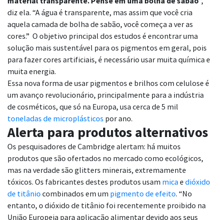
material transparente. Pense em uma bolha de sabão
”,
diz ela. “A água é transparente, mas assim que você cria
aquela camada de bolha de sabão, você começa a ver as
cores.” O objetivo principal dos estudos é encontrar uma
solução mais sustentável para os pigmentos em geral, pois
para fazer cores artificiais, é necessário usar muita química e
muita energia.
Essa nova forma de usar pigmentos e brilhos com celulose é
um avanço revolucionário, principalmente para a indústria
de cosméticos, que só na Europa, usa cerca de 5 mil
toneladas de microplásticos
por ano
.
Alerta para produtos alternativos
Os pesquisadores de Cambridge alertam: há muitos
produtos que são ofertados no mercado como ecológicos,
mas na verdade são glitters minerais, extremamente
tóxicos. Os fabricantes destes produtos usam
mica
e
dióxido
de titânio
combinados em um
pigmento de efeito
. “No
entanto, o dióxido de titânio foi recentemente proibido na
União Europeia para aplicação alimentar devido aos seus