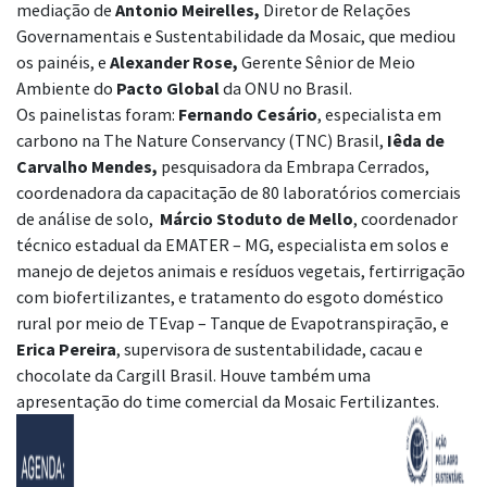
mediação de
Antonio Meirelles,
Diretor de Relações
Governamentais e Sustentabilidade da
Mosaic
, que mediou
os painéis, e
Alexander
Rose,
Gerente Sênior de Meio
Ambiente do
Pacto Global
da ONU no Brasil.
Os
painelistas foram:
Fernando Cesário
,
especialista em
carbono na The Nature Conservancy (TNC) Brasil,
Iêda de
Carvalho Mendes,
pesquisadora da Embrapa Cerrados,
coordenadora da capacitação de 80 laboratórios comerciais
de análise de solo,
Márcio Stoduto de Mello
, coordenador
técnico estadual da EMATER – MG, especialista em solos e
manejo de dejetos animais e resíduos vegetais, fertirrigação
com biofertilizantes, e tratamento do esgoto doméstico
rural por meio de TEvap – Tanque de Evapotranspiração, e
Erica Pereira
, supervisora de sustentabilidade, cacau e
chocolate da Cargill Brasil. Houve também uma
apresentação do time comercial da Mosaic Fertilizantes.