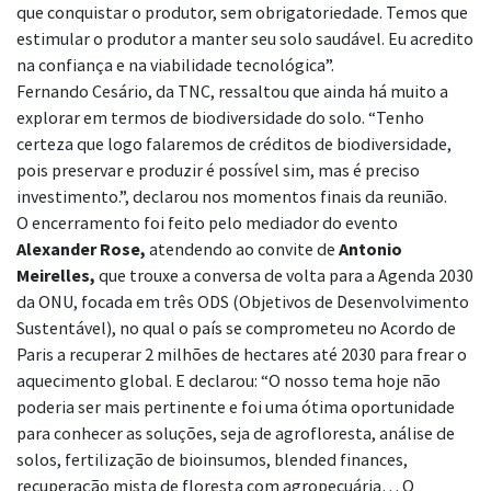
que conquistar o produtor, sem obrigatoriedade. Temos que
estimular o produtor a manter seu solo saudável. Eu acredito
na confiança e na viabilidade tecnológica”.
Fernando Cesário, da TNC, ressaltou que ainda há muito a
explorar em termos de biodiversidade do solo. “Tenho
certeza que logo falaremos de créditos de biodiversidade,
pois preservar e produzir é possível sim, mas é preciso
investimento.”, declarou nos momentos finais da reunião.
O encerramento foi feito pelo mediador do evento
Alexander
Rose,
atendendo ao convite de
Antonio
Meirelles,
que trouxe a conversa de volta para a Agenda 2030
da ONU, focada em três ODS (Objetivos de Desenvolvimento
Sustentável), no qual o país se comprometeu no Acordo de
Paris a recuperar 2 milhões de hectares até 2030 para frear o
aquecimento global. E declarou: “O nosso tema hoje não
poderia ser mais pertinente e foi uma ótima oportunidade
para conhecer as soluções, seja de agrofloresta, análise de
solos, fertilização de bioinsumos, blended finances,
recuperação mista de floresta com agropecuária… O