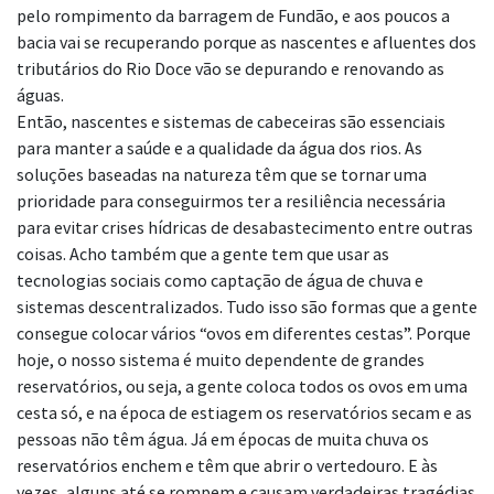
pelo rompimento da barragem de Fundão, e aos poucos a
bacia vai se recuperando porque as nascentes e afluentes dos
tributários do Rio Doce vão se depurando e renovando as
águas.
Então, nascentes e sistemas de cabeceiras são essenciais
para manter a saúde e a qualidade da água dos rios. As
soluções baseadas na natureza têm que se tornar uma
prioridade para conseguirmos ter a resiliência necessária
para evitar crises hídricas de desabastecimento entre outras
coisas. Acho também que a gente tem que usar as
tecnologias sociais como captação de água de chuva e
sistemas descentralizados. Tudo isso são formas que a gente
consegue colocar vários “ovos em diferentes cestas”. Porque
hoje, o nosso sistema é muito dependente de grandes
reservatórios, ou seja, a gente coloca todos os ovos em uma
cesta só, e na época de estiagem os reservatórios secam e as
pessoas não têm água. Já em épocas de muita chuva os
reservatórios enchem e têm que abrir o vertedouro. E às
vezes, alguns até se rompem e causam verdadeiras tragédias