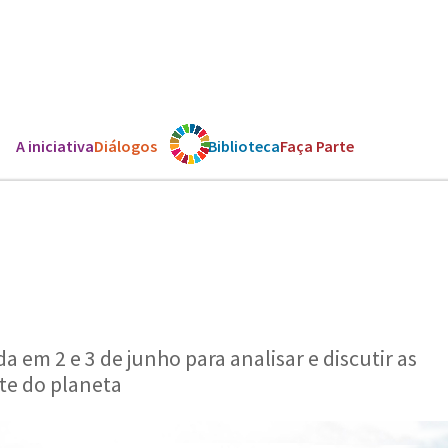
A iniciativa
Diálogos
Os ODS
Biblioteca
Faça Parte
a em 2 e 3 de junho para analisar e discutir as
te do planeta