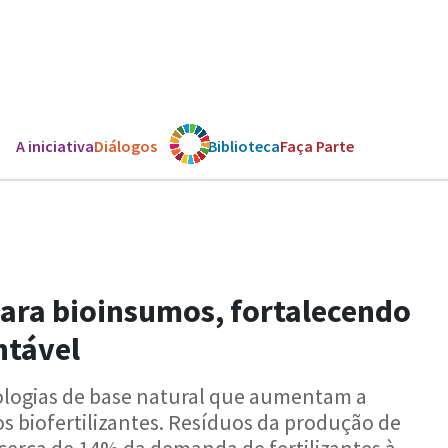
A iniciativa
Diálogos
Os ODS
Biblioteca
Faça Parte
ara bioinsumos, fortalecendo
ntável
logias de base natural que aumentam a
s biofertilizantes. Resíduos da produção de