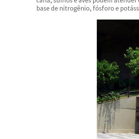
cana, suínos e aves podem atender 
base de nitrogênio, fósforo e potáss