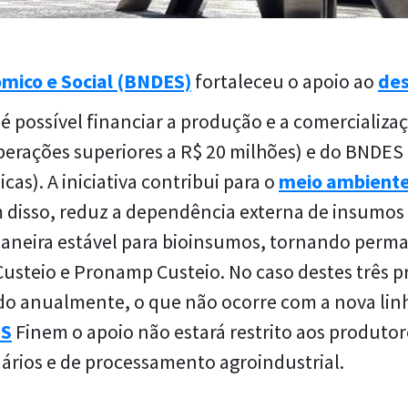
mico e Social (BNDES)
fortaleceu o apoio ao
des
 é possível financiar a produção e a comercializa
ações superiores a R$ 20 milhões) e do BNDES Cr
cas). A iniciativa contribui para o
meio ambient
m disso, reduz a dependência externa de insumos
aneira estável para
bioinsumos
, tornando perma
usteio e
Pronamp
Custeio. No caso destes três 
do anualmente, o que não ocorre com a nova lin
S
Finem o apoio não estará restrito aos produtor
rios e de processamento agroindustrial.